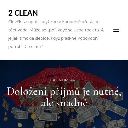
2 CLEAN
Člověk se opotí, když mu v koupelně přestane
téct voda. Může se „po“, když se ucpe toaleta. A
je jak zmoklá slepice, když praskne vodovodní
potrubí. Co s tím?
EKONOMIKA
Doložení příjmů je nutné,
ale snadné