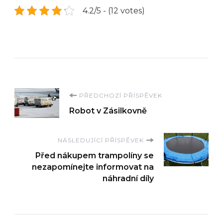
4.2/5 - (12 votes)
Navigace
PŘEDCHOZÍ PŘÍSPĚVEK
Robot v Zásilkovně
příspěvku
NÁSLEDUJÍCÍ PŘÍSPĚVEK
Před nákupem trampolíny se
nezapomínejte informovat na
náhradní díly