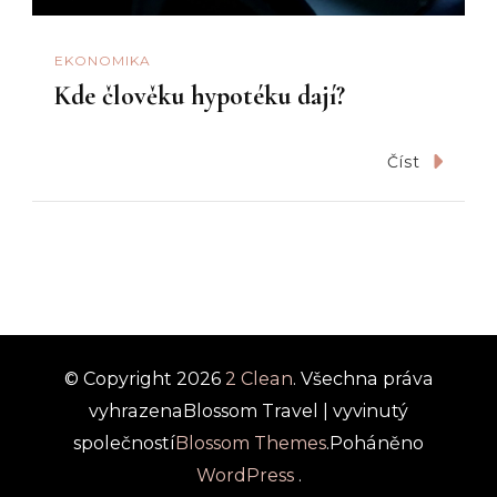
EKONOMIKA
Kde člověku hypotéku dají?
Číst
© Copyright 2026
2 Clean
. Všechna práva
vyhrazena
Blossom Travel | vyvinutý
společností
Blossom Themes
.Poháněno
WordPress
.