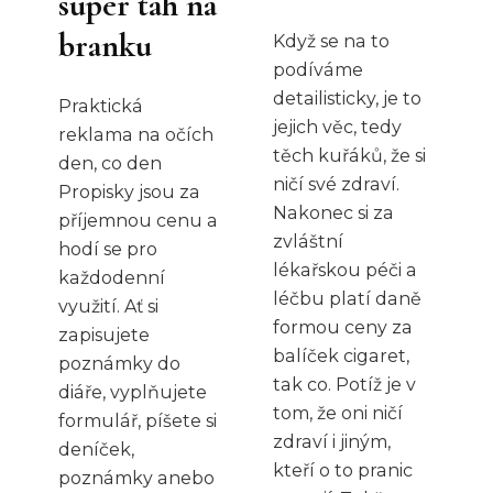
super tah na
branku
Když se na to
podíváme
detailisticky, je to
Praktická
jejich věc, tedy
reklama na očích
těch kuřáků, že si
den, co den
ničí své zdraví.
Propisky jsou za
Nakonec si za
příjemnou cenu a
zvláštní
hodí se pro
lékařskou péči a
každodenní
léčbu platí daně
využití. Ať si
formou ceny za
zapisujete
balíček cigaret,
poznámky do
tak co. Potíž je v
diáře, vyplňujete
tom, že oni ničí
formulář, píšete si
zdraví i jiným,
deníček,
kteří o to pranic
poznámky anebo