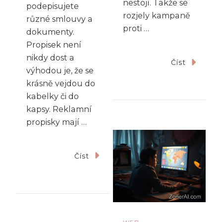
nestojí. Takže se
podepisujete
rozjely kampaně
různé smlouvy a
proti …
dokumenty.
Propisek není
nikdy dost a
Číst
výhodou je, že se
krásně vejdou do
kabelky či do
kapsy. Reklamní
propisky mají …
Číst