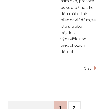
miminko, protože
pokud už nějaké
děti máte, tak
předpokládám, že
jste si třeba
nějakou
výbavičku po
předchozích
dětech …
Číst
Stránka
Stránka
…
1
2