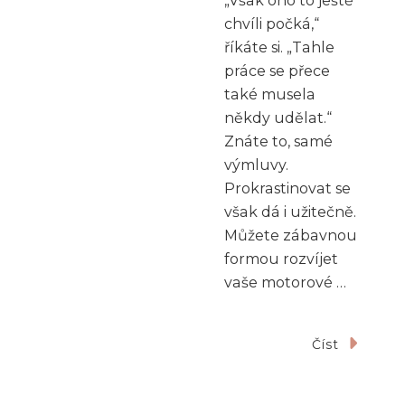
„Však ono to ještě
chvíli počká,“
říkáte si. „Tahle
práce se přece
také musela
někdy udělat.“
Znáte to, samé
výmluvy.
Prokrastinovat se
však dá i užitečně.
Můžete zábavnou
formou rozvíjet
vaše motorové …
Číst