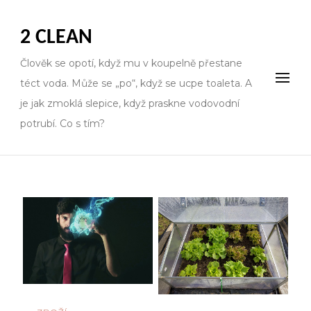
2 CLEAN
Člověk se opotí, když mu v koupelně přestane
téct voda. Může se „po“, když se ucpe toaleta. A
je jak zmoklá slepice, když praskne vodovodní
potrubí. Co s tím?
Stránkování
příspěvků