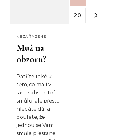
Stránka
20
NEZAŘAZENÉ
Muž na
obzoru?
Patříte také k
těm, co mají v
lásce absolutní
smůlu, ale přesto
hledáte dál a
doufáte, že
jednou se Vám
smůla přestane