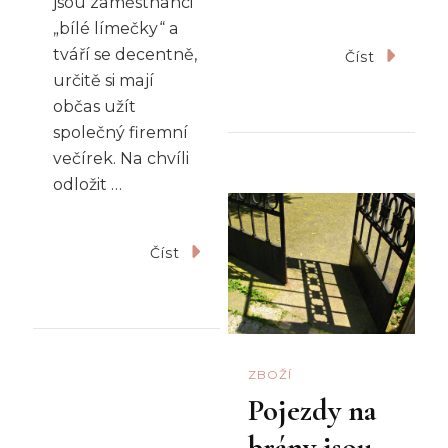
jsou zaměstnanci
„bílé límečky“ a
tváří se decentně,
Číst
určitě si mají
občas užít
společný firemní
večírek. Na chvíli
odložit …
Číst
ZBOŽÍ
Pojezdy na
brány jsou