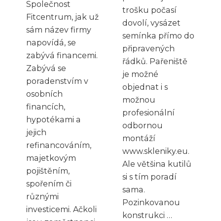
Společnost
trošku počasí
Fitcentrum, jak už
dovolí, vysázet
sám název firmy
semínka přímo do
napovídá, se
připravených
zabývá financemi.
řádků. Pařeniště
Zabývá se
je možné
poradenstvím v
objednat i s
osobních
možnou
financích,
profesionální
hypotékami a
odbornou
jejich
montáží
refinancováním,
www.skleniky.eu.
majetkovým
Ale většina kutilů
pojištěním,
si s tím poradí
spořením či
sama.
různými
Pozinkovanou
investicemi. Ačkoli
konstrukci …