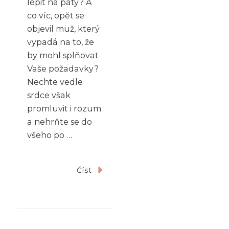
lepit na paty? A
co víc, opět se
objevil muž, který
vypadá na to, že
by mohl splňovat
Vaše požadavky?
Nechte vedle
srdce však
promluvit i rozum
a nehrňte se do
všeho po …
Číst