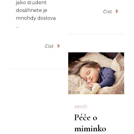
jako student
dosáhnete je
Číst
mnohdy doslova
…
Číst
ZBOŽÍ
Péče o
miminko