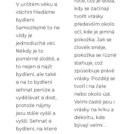
roce, což je doba,
V určitém věku si
kdy se začínají
všichni hledáme
tvořit vrásky
bydlení.
především okolo
Samozřejmě to ne
očí, kde je jemná
vždy je
pokožka. Jak se
jednoduchá věc.
člověk směje,
Někdy je to
pokožka se různě
poměrně složité, a
stahuje, což
to nejen si najít
způsobuje právě
bydlení, ale také
vrásky. Později se
si na to bydlení
tvoří i na čele
sehnat peníze a
nebo okolo úst.
vydělávat si dost,
Velmi časté jsou i
protože nájmy
vrásky na krku a
jsou stále vyšší a
dekoltu, kde
vyšší. Sehnat si
bývají velmi …
bydlení, na které