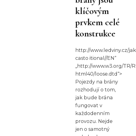
klíčovým
prvkem celé
konstrukce
http://www.ledviny.cz/jak
casto itional//EN“
„http://www.w3.org/TR/R
html40/loose.dtd“>
Pojezdy na brány
rozhodují o tom,
jak bude brána
fungovat v
každodenním
provozu. Nejde
jen o samotný