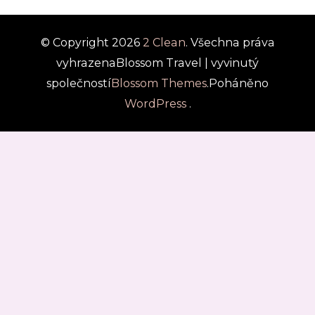
© Copyright 2026
2 Clean
. Všechna práva
vyhrazena
Blossom Travel | vyvinutý
společností
Blossom Themes
.Poháněno
WordPress
.