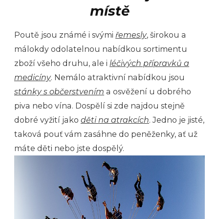
místě
Poutě jsou známé i svými
řemesly
, širokou a
málokdy odolatelnou nabídkou sortimentu
zboží všeho druhu, ale i
léčivých přípravků a
medicíny
. Nemálo atraktivní nabídkou jsou
stánky s občerstvením
a osvěžení u dobrého
piva nebo vína. Dospělí si zde najdou stejně
dobré vyžití jako
děti na atrakcích
. Jedno je jisté,
taková pouť vám zasáhne do peněženky, ať už
máte děti nebo jste dospělý.