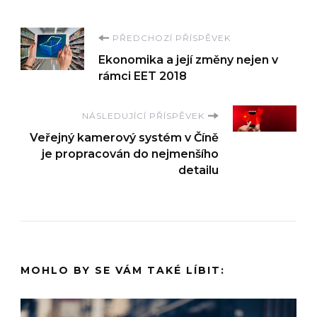
Navigace
PŘEDCHOZÍ PŘÍSPĚVEK
Ekonomika a její změny nejen v
příspěvku
rámci EET 2018
NÁSLEDUJÍCÍ PŘÍSPĚVEK
Veřejný kamerový systém v Číně
je propracován do nejmenšího
detailu
MOHLO BY SE VÁM TAKÉ LÍBIT: