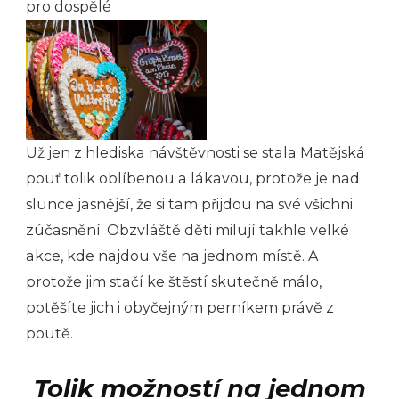
pro dospělé
Už jen z hlediska návštěvnosti se stala Matějská
pouť tolik oblíbenou a lákavou, protože je nad
slunce jasnější, že si tam přijdou na své všichni
zúčasnění. Obzvláště děti milují takhle velké
akce, kde najdou vše na jednom místě. A
protože jim stačí ke štěstí skutečně málo,
potěšíte jich i obyčejným perníkem právě z
poutě.
Tolik možností na jednom