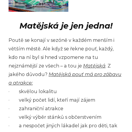
Matějská je jen jedna!
Poutě se konají v sezóně v každém menším i
větším městě. Ale když se řekne pouť, každý,
kdo na ní byl si hned vzpomene na tu
nejznámější ze všech – a tou je
Matějská
. Z
jakého důvodu?
Matějská pouť má pro zábavu
a atrakce:
· skvělou lokalitu
· velký počet lidí, kteří mají zájem
· zahraniční atrakce
· velký výběr stánků s občerstvením
· a nespočet jiných lákadel jak pro děti, tak