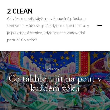
2 CLEAN
Člověk se opotí, když mu v koupelně přestane
téct voda. Může se „po“, když se ucpe toaleta. A
je jak zmoklá slepice, když praskne vodovodní
potrubí. Co s tím?
ZÁBAVA
Co takhle… jít na pouť v
každém věku