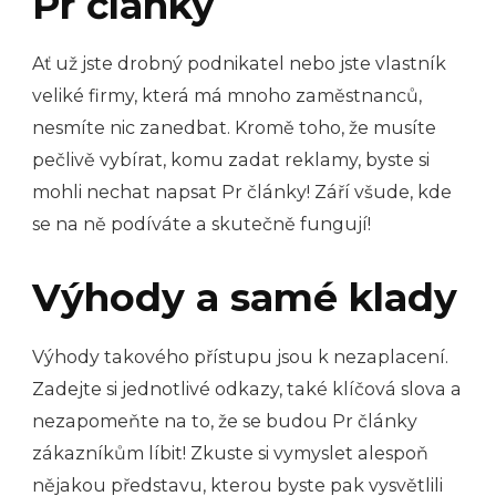
Pr články
Ať už jste drobný podnikatel nebo jste vlastník
veliké firmy, která má mnoho zaměstnanců,
nesmíte nic zanedbat. Kromě toho, že musíte
pečlivě vybírat, komu zadat reklamy, byste si
mohli nechat napsat
Pr články
! Září všude, kde
se na ně podíváte a skutečně fungují!
Výhody a samé klady
Výhody takového přístupu jsou k nezaplacení.
Zadejte si jednotlivé odkazy, také klíčová slova a
nezapomeňte na to, že se budou Pr články
zákazníkům líbit! Zkuste si vymyslet alespoň
nějakou představu, kterou byste pak vysvětlili