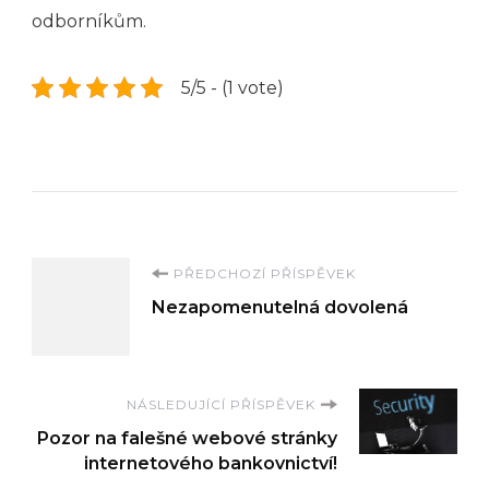
odborníkům.
5/5 - (1 vote)
Navigace
PŘEDCHOZÍ PŘÍSPĚVEK
Nezapomenutelná dovolená
příspěvku
NÁSLEDUJÍCÍ PŘÍSPĚVEK
Pozor na falešné webové stránky
internetového bankovnictví!