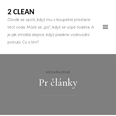
2 CLEAN
Člověk se opotí, když mu v koupelně přestane
téct voda. Může se „po“, když se ucpe toaleta. A
je jak zmoklá slepice, když praskne vodovodní
potrubí. Co s tím?
NEZAŘAZENÉ
Pr články