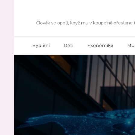
Člověk se opotí, když mu v koupelně přestane t
Bydlení
Děti
Ekonomika
Mu