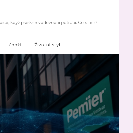
pice, když praskne vodovodní potrubí. Co s tím?
Zboží
Životní styl