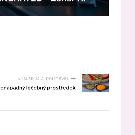
NÁSLEDUJÍCÍ PŘÍSPĚVEK
nenápadný léčebný prostředek