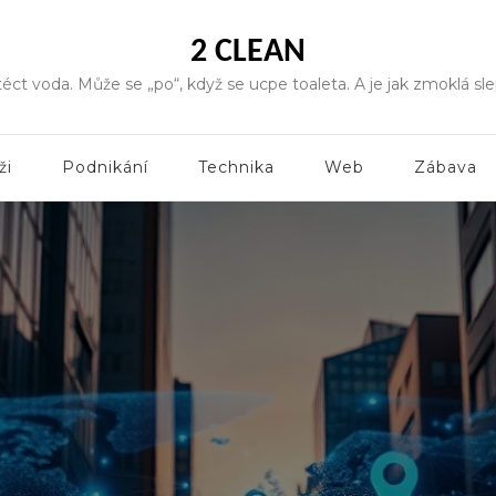
2 CLEAN
éct voda. Může se „po“, když se ucpe toaleta. A je jak zmoklá sle
ži
Podnikání
Technika
Web
Zábava