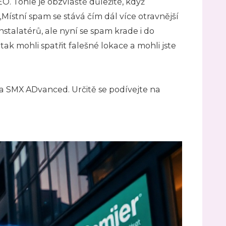
O. Tohle je obzvláště důležité, když
Místní spam se stává čím dál více otravnější
nstalatérů, ale nyní se spam krade i do
ak mohli spatřit falešné lokace a mohli jste
na SMX ADvanced. Určitě se podívejte na