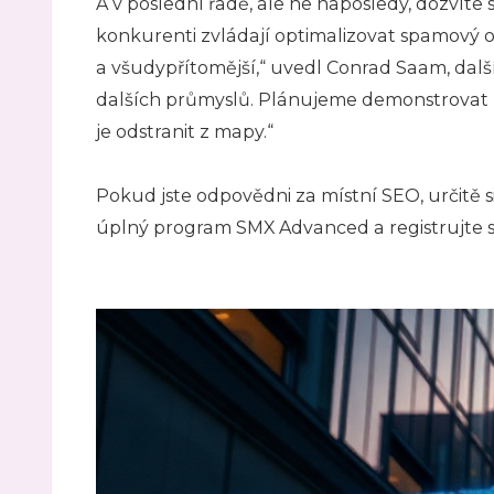
A v poslední řadě, ale ne naposledy, dozvíte
konkurenti zvládají optimalizovat spamový ob
a všudypřítomější,“ uvedl Conrad Saam, další 
dalších průmyslů. Plánujeme demonstrovat roz
je odstranit z mapy.“
Pokud jste odpovědni za místní SEO, určitě s
úplný program SMX Advanced a registrujte se