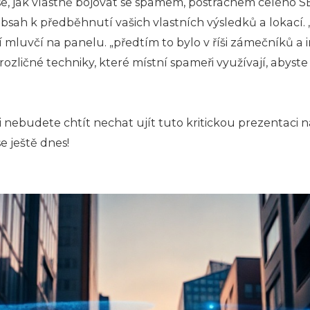
 se, jak vlastně bojovat se spamem, postrachem celého SE
sah k předběhnutí vašich vlastních výsledků a lokací. „
mluvčí na panelu. „předtím to bylo v říši zámečníků a i
ličné techniky, které místní spameři využívají, abyste t
i nebudete chtít nechat ujít tuto kritickou prezentaci 
 ještě dnes!