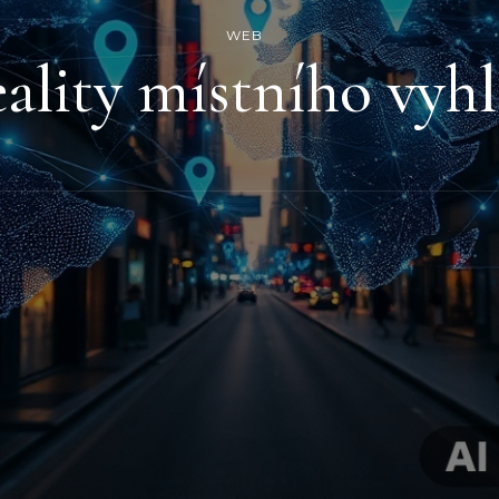
WEB
ality místního vyh