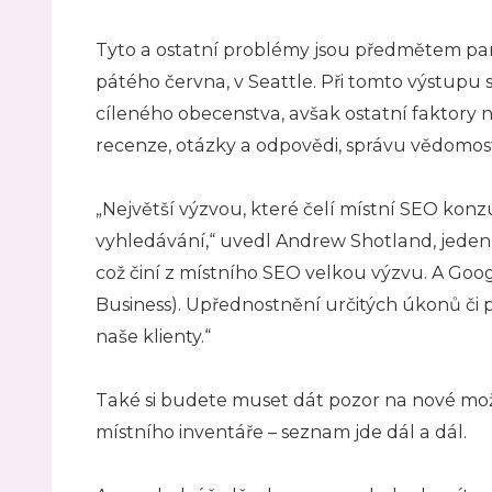
Tyto a ostatní problémy jsou předmětem pane
pátého června, v Seattle. Při tomto výstupu 
cíleného obecenstva, avšak ostatní faktory ny
recenze, otázky a odpovědi, správu vědomost
„Největší výzvou, které čelí místní SEO konzu
vyhledávání,“ uvedl Andrew Shotland, jeden
což činí z místního SEO velkou výzvu. A Go
Business). Upřednostnění určitých úkonů či p
naše klienty.“
Také si budete muset dát pozor na nové mož
místního inventáře – seznam jde dál a dál.