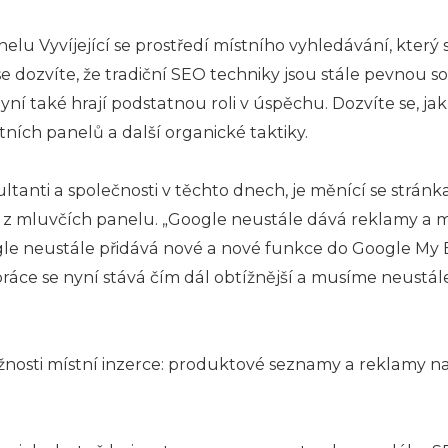
lu Vyvíjející se prostředí místního vyhledávání, kter
se dozvíte, že tradiční SEO techniky jsou stále pevnou 
ní také hrají podstatnou roli v úspěchu. Dozvíte se, jak
ních panelů a další organické taktiky.
ltanti a společnosti v těchto dnech, je měnící se stránk
 z mluvčích panelu. „Google neustále dává reklamy a m
ogle neustále přidává nové a nové funkce do Google My 
ráce se nyní stává čím dál obtížnější a musíme neustále
nosti místní inzerce: produktové seznamy a reklamy na