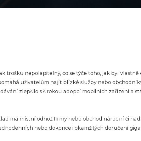
 trošku nepolapitelný, co se týče toho, jak byl vlastně 
pomáhá uživatelům najít blízké služby nebo obchodníky 
ávání zlepšilo s širokou adopcí mobilních zařízení a st
klad má místní odnož firmy nebo obchod národní či nad
 jednodenních nebo dokonce i okamžitých doručení giga