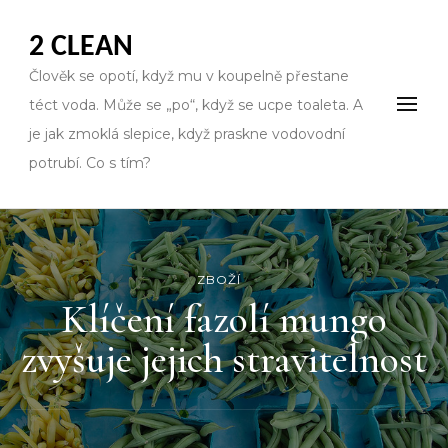
2 CLEAN
Člověk se opotí, když mu v koupelně přestane
téct voda. Může se „po“, když se ucpe toaleta. A
je jak zmoklá slepice, když praskne vodovodní
potrubí. Co s tím?
ZBOŽÍ
Klíčení fazolí mungo
zvyšuje jejich stravitelnost