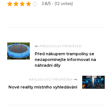
3.8/5 - (12 votes)
Navigace
PŘEDCHOZÍ PŘÍSPĚVEK
Před nákupem trampolíny se
příspěvku
nezapomínejte informovat na
náhradní díly
NÁSLEDUJÍCÍ PŘÍSPĚVEK
Nové reality místního vyhledávání