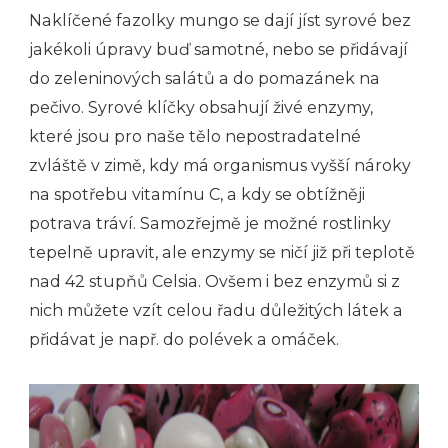
Naklíčené fazolky mungo se dají jíst syrové bez
jakékoli úpravy buď samotné, nebo se přidávají
do zeleninových salátů a do pomazánek na
pečivo. Syrové klíčky obsahují živé enzymy,
které jsou pro naše tělo nepostradatelné
zvláště v zimě, kdy má organismus vyšší nároky
na spotřebu vitamínu C, a kdy se obtížněji
potrava tráví. Samozřejmě je možné rostlinky
tepelně upravit, ale enzymy se ničí již při teplotě
nad 42 stupňů Celsia. Ovšem i bez enzymů si z
nich můžete vzít celou řadu důležitých látek a
přidávat je např. do polévek a omáček.