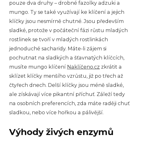
pouze dva druhy – drobné fazolky adzuki a
mungo. Ty se také využívají ke klíčení a jejich
klíčky jsou nesmírně chutné. Jsou především
sladké, protože v počáteční fázi růstu mladých
rostlinek se tvoří v mladých rostlinkách
jednoduché sacharidy. Máte-li zájem si
pochutnat na sladkých a šťavnatých klíčcích,
musíte mungo klíčení
Naklíčeno.cz
zkrátit a
sklízet klíčky menšího vzrůstu, již po třech až
čtyřech dnech. Delší klíčky jsou méně sladké,
ale získávají více pikantní příchuť. Záleží tedy
na osobních preferencích, zda máte raději chuť
sladkou, nebo více hořkou a pálivější.
Výhody živých enzymů