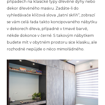
případech na klasické typy dřevěné dýhy nebo
dekor dřevěného masivu.
Zadáte-li do
vyhledávače klíčová slova „šatní skříň“, zobrazí
se vám celá řada takto koncipovaného nábytku
v dekorech dřeva, případně v tmavé barvě,
někde dokonce v černé. S takovým nábytkem
budete mít v obytném prostoru sice klasiku, ale
rozhodně nepůjde o něco mimořádného.