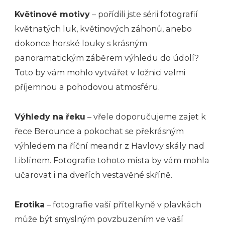
Květinové motivy
– pořídili jste sérii fotografií
květnatých luk, květinových záhonů, anebo
dokonce horské louky s krásným
panoramatickým záběrem výhledu do údolí?
Toto by vám mohlo vytvářet v ložnici velmi
příjemnou a pohodovou atmosféru.
Výhledy na řeku
– vřele doporučujeme zajet k
řece Berounce a pokochat se překrásným
výhledem na říční meandr z Havlovy skály nad
Liblínem. Fotografie tohoto místa by vám mohla
učarovat i na dveřích vestavěné skříně.
Erotika
– fotografie vaší přítelkyně v plavkách
může být smyslným povzbuzením ve vaší