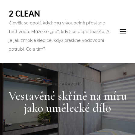
2 CLEAN
Člověk se opotí, když mu v koupelně přestane
téct voda. Může se „po“, když se ucpe toaleta. A
je jak zmoklá slepice, když praskne vodovodní
potrubí. Co s tím?
NEZAŘAZENÉ
Vestavěné skříně na míru
jako umělecké dílo