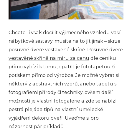
Chcete-li však docílit výjimečného vzhledu vaší
nábytkové sestavy, musíte na to jít jinak – skrze
posuvné dveře vestavěné skříně.
Posuvné dveře
vestavěné skříně na míru za cenu
dle ceníku
přímo vybízí k tomu, opatřit je fototapetou či
potiskem přímo od výrobce. Je možné vybrat si
některý z abstraktních vzorů, anebo tapetu s
fotografiemi přírody či techniky, ovšem další
možností je vlastní fotogalerie a zde se nabízí
pestrá plejáda tipů na vlastní umělecké
vyjádření dekoru dveří. Uveďme si pro
názornost pár příkladů: