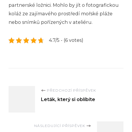
partnerské ložnici. Mohlo by jít o fotografickou
koláž ze zajímavého prostředí mořské pláže
nebo snímků pořízených v ateliéru.
4.7/5 - (6 votes)
Navigace
PŘEDCHOZÍ PŘÍSPĚVEK
Leták, který si oblíbíte
příspěvku
NÁSLEDUJÍCÍ PŘÍSPĚVEK